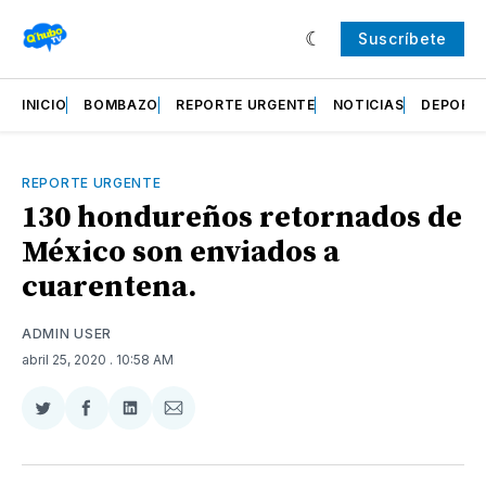
Suscríbete
INICIO
BOMBAZO
REPORTE URGENTE
NOTICIAS
DEPORT
REPORTE URGENTE
130 hondureños retornados de
México son enviados a
cuarentena.
ADMIN USER
abril 25, 2020
. 10:58 AM
Compartir
Compartir
Compartir
Compartir
en
en
en
via
Twitter
Facebook
LinkedIn
Email