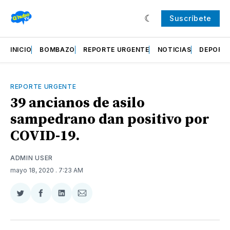
Suscríbete
INICIO
BOMBAZO
REPORTE URGENTE
NOTICIAS
DEPORT
REPORTE URGENTE
39 ancianos de asilo
sampedrano dan positivo por
COVID-19.
ADMIN USER
mayo 18, 2020
. 7:23 AM
Compartir
Compartir
Compartir
Compartir
en
en
en
via
Twitter
Facebook
LinkedIn
Email