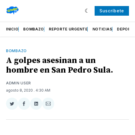
Suscríbete
INICIO
BOMBAZO
REPORTE URGENTE
NOTICIAS
DEPORT
BOMBAZO
A golpes asesinan a un
hombre en San Pedro Sula.
ADMIN USER
agosto 8, 2020
. 4:30 AM
Compartir
Compartir
Compartir
Compartir
en
en
en
via
Twitter
Facebook
LinkedIn
Email