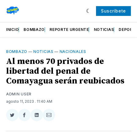
Suscríbete
INICIO
BOMBAZO
REPORTE URGENTE
NOTICIAS
DEPORT
BOMBAZO
—
NOTICIAS
—
NACIONALES
Al menos 70 privados de
libertad del penal de
Comayagua serán reubicados
ADMIN USER
agosto 11, 2023
. 11:40 AM
Compartir
Compartir
Compartir
Compartir
en
en
en
via
Twitter
Facebook
LinkedIn
Email