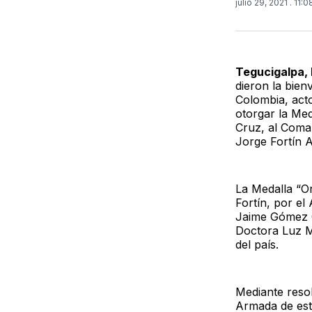
julio 29, 2021
. 11:
Tegucigalpa,
dieron la bien
Colombia, act
otorgar la Med
Cruz, al Coma
Jorge Fortín A
La Medalla “Or
Fortín, por el
Jaime Gómez G
Doctora Luz Ma
del país.
Mediante resol
Armada de est