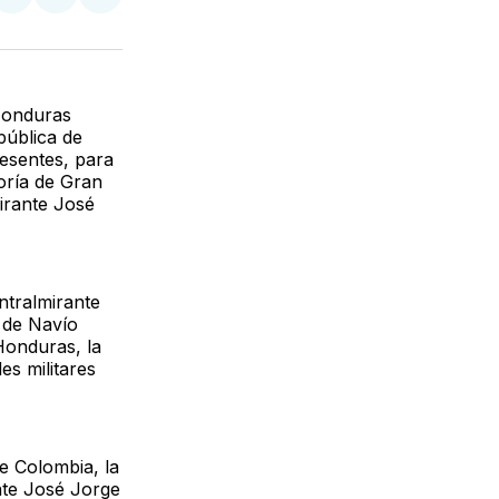
partir
Compartir
Compartir
Compartir
en
en
via
ter
Facebook
LinkedIn
Email
Honduras
pública de
esentes, para
goría de Gran
irante José
ntralmirante
 de Navío
Honduras, la
es militares
e Colombia, la
nte José Jorge