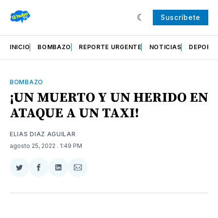
Suscríbete
INICIO
BOMBAZO
REPORTE URGENTE
NOTICIAS
DEPORT
BOMBAZO
¡UN MUERTO Y UN HERIDO EN
ATAQUE A UN TAXI!
ELIAS DIAZ AGUILAR
agosto 25, 2022
. 1:49 PM
Compartir
Compartir
Compartir
Compartir
en
en
en
via
Twitter
Facebook
LinkedIn
Email