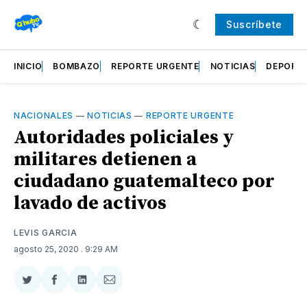
Suscríbete
INICIO
BOMBAZO
REPORTE URGENTE
NOTICIAS
DEPORT
NACIONALES
—
NOTICIAS
—
REPORTE URGENTE
Autoridades policiales y
militares detienen a
ciudadano guatemalteco por
lavado de activos
LEVIS GARCIA
agosto 25, 2020
. 9:29 AM
Compartir
Compartir
Compartir
Compartir
en
en
en
via