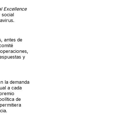
l Excellence
 social
avirus.
s, antes de
comité
s operaciones,
respuestas y
 en la demanda
tual a cada
 premio
olítica de
permitiera
cia.