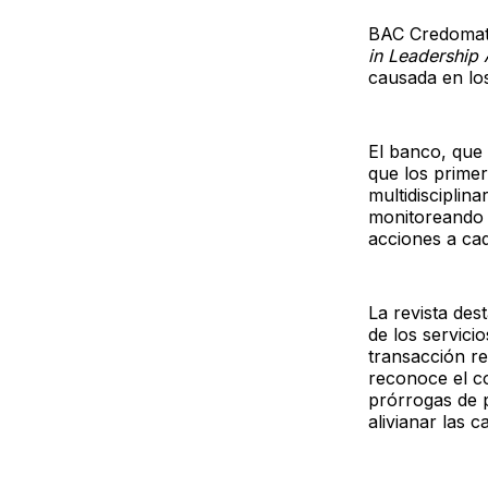
BAC Credomati
in Leadership
causada en lo
El banco, que 
que los prime
multidisciplin
monitoreando e
acciones a ca
La revista de
de los servici
transacción re
reconoce el c
prórrogas de 
alivianar las 