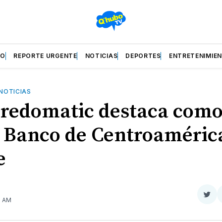
ZO
REPORTE URGENTE
NOTICIAS
DEPORTES
ENTRETENIMIE
NOTICIAS
redomatic destaca com
 Banco de Centroamérica
e
Com
9 AM
en
Twit