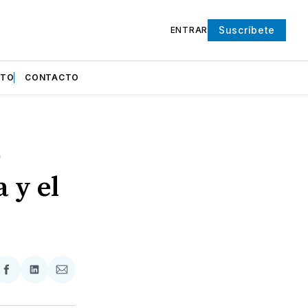
Suscríbete
ENTRAR
NTO
CONTACTO
o
 y el
partir
Compartir
Compartir
Compartir
en
en
via
ter
Facebook
LinkedIn
Email