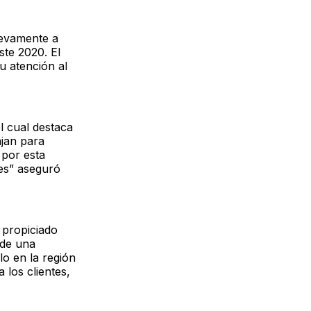
uevamente a
te 2020. El
u atención al
l cual destaca
ajan para
 por esta
tes” aseguró
 propiciado
 de una
lo en la región
 los clientes,