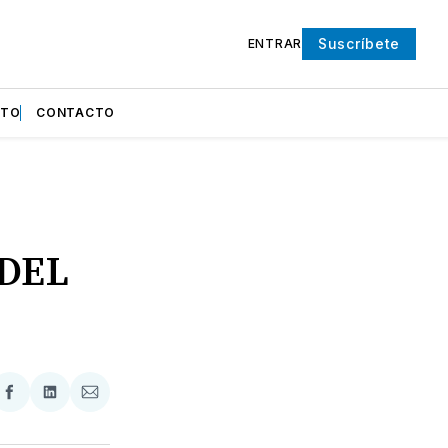
Suscríbete
ENTRAR
NTO
CONTACTO
DEL
partir
Compartir
Compartir
Compartir
en
en
via
ter
Facebook
LinkedIn
Email