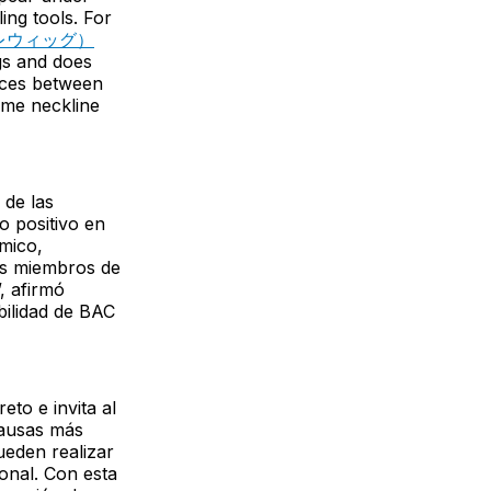
ing tools. For
スプレウィッグ）
igs and does
nces between
tume neckline
 de las
o positivo en
ómico,
Gs miembros de
, afirmó
bilidad de BAC
eto e invita al
causas más
ueden realizar
ional. Con esta