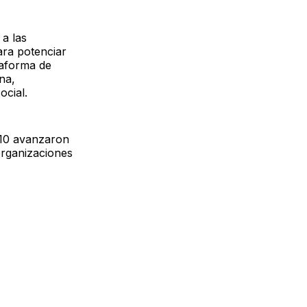
 a las
para potenciar
taforma de
na,
ocial.
s 10 avanzaron
organizaciones