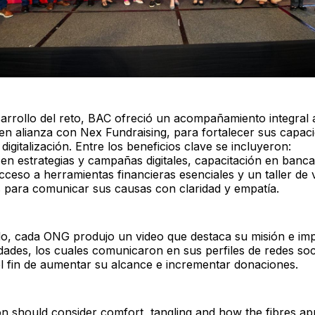
arrollo del reto, BAC ofreció un acompañamiento integral 
en alianza con Nex Fundraising, para fortalecer sus capac
 digitalización. Entre los beneficios clave se incluyer
en estrategias y campañas digitales, capacitación en banca
 acceso a herramientas financieras esenciales y un taller de 
 para comunicar sus causas con claridad y empatía.
o, cada ONG produjo un video que destaca su misión e imp
ades, los cuales comunicaron en sus perfiles de redes soc
l fin de aumentar su alcance e incrementar donaciones.
on should consider comfort, tangling and how the fibres a