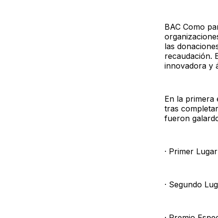
BAC Como parte
organizacione
las donaciones
recaudación. 
innovadora y á
En la primera 
tras completar
fueron galard
· Primer Luga
· Segundo Lug
· Premio Espe