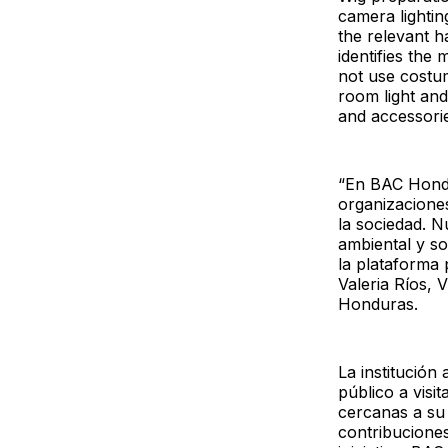
camera lightin
the relevant h
identifies the
not use costum
room light and
and accessori
“En BAC Hondu
organizaciones
la sociedad. N
ambiental y s
la plataforma 
Valeria Ríos, 
Honduras.
La institución
público a visi
cercanas a su
contribuciones