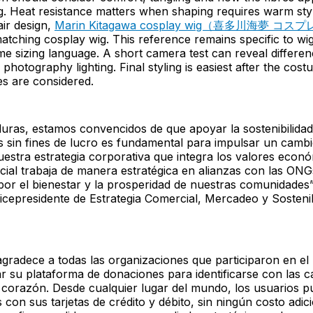
g. Heat resistance matters when shaping requires warm styl
air design,
Marin Kitagawa cosplay wig（喜多川海夢 コ
 matching cosplay wig. This reference remains specific to w
e sizing language. A short camera test can reveal differe
 photography lighting. Final styling is easiest after the cos
es are considered.
ras, estamos convencidos de que apoyar la sostenibilidad
 sin fines de lucro es fundamental para impulsar un cambi
uestra estrategia corporativa que integra los valores econ
ocial trabaja de manera estratégica en alianzas con las ON
por el bienestar y la prosperidad de nuestras comunidades”
Vicepresidente de Estrategia Comercial, Mercadeo y Sosteni
 agradece a todas las organizaciones que participaron en el r
tar su plataforma de donaciones para identificarse con las 
 corazón. Desde cualquier lugar del mundo, los usuarios p
 con sus tarjetas de crédito y débito, sin ningún costo adic