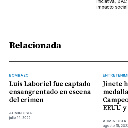
iniciativa, BA
impacto social
Relacionada
BOMBAZO
ENTRETENIM
Luis Laboriel fue captado
Jinete 
ensangrentado en escena
medalla
del crimen
Campeo
EEUU y
ADMIN USER
julio 14, 2022
ADMIN USER
agosto 15, 202