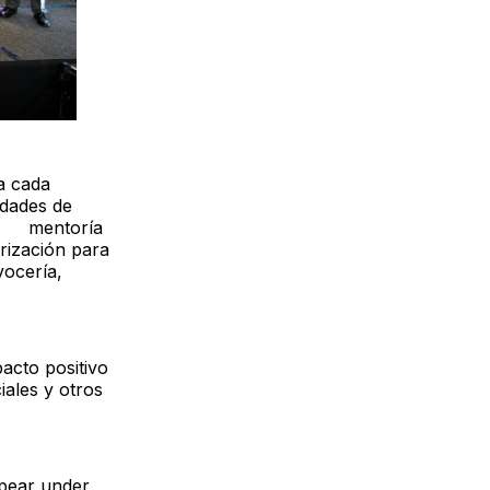
a cada
idades de
on: mentoría
rización para
vocería,
acto positivo
iales y otros
ppear under