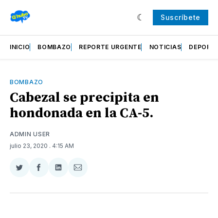
Suscríbete
INICIO
BOMBAZO
REPORTE URGENTE
NOTICIAS
DEPORT
BOMBAZO
Cabezal se precipita en
hondonada en la CA-5.
ADMIN USER
julio 23, 2020
. 4:15 AM
Compartir
Compartir
Compartir
Compartir
en
en
en
via
Twitter
Facebook
LinkedIn
Email