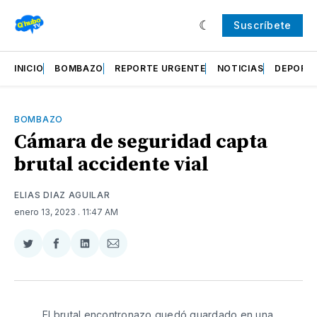
Suscríbete
INICIO
BOMBAZO
REPORTE URGENTE
NOTICIAS
DEPORT
BOMBAZO
Cámara de seguridad capta
brutal accidente vial
ELIAS DIAZ AGUILAR
enero 13, 2023
. 11:47 AM
Compartir
Compartir
Compartir
Compartir
en
en
en
via
Twitter
Facebook
LinkedIn
Email
El brutal encontronazo quedó guardado en una