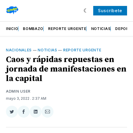
Suscríbete
INICIO
BOMBAZO
REPORTE URGENTE
NOTICIAS
DEPORT
NACIONALES
—
NOTICIAS
—
REPORTE URGENTE
Caos y rápidas repuestas en
jornada de manifestaciones en
la capital
ADMIN USER
mayo 3, 2022
. 2:37 AM
Compartir
Compartir
Compartir
Compartir
en
en
en
via
Twitter
Facebook
LinkedIn
Email