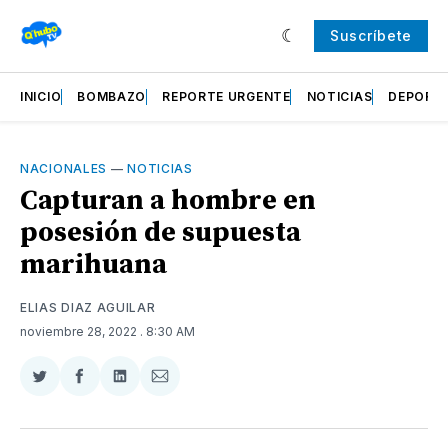
Suscríbete
INICIO
BOMBAZO
REPORTE URGENTE
NOTICIAS
DEPORT
NACIONALES
—
NOTICIAS
Capturan a hombre en
posesión de supuesta
marihuana
ELIAS DIAZ AGUILAR
noviembre 28, 2022
. 8:30 AM
Compartir
Compartir
Compartir
Compartir
en
en
en
via
Twitter
Facebook
LinkedIn
Email