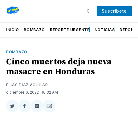
Suscríbete
INICIO
BOMBAZO
REPORTE URGENTE
NOTICIAS
DEPORT
BOMBAZO
Cinco muertos deja nueva
masacre en Honduras
ELIAS DIAZ AGUILAR
diciembre 6, 2022
. 10:32 AM
Compartir
Compartir
Compartir
Compartir
en
en
en
via
Twitter
Facebook
LinkedIn
Email