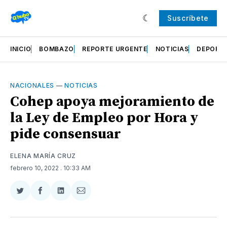
Suscríbete
INICIO
BOMBAZO
REPORTE URGENTE
NOTICIAS
DEPORT
NACIONALES
—
NOTICIAS
Cohep apoya mejoramiento de
la Ley de Empleo por Hora y
pide consensuar
ELENA MARÍA CRUZ
febrero 10, 2022
. 10:33 AM
Compartir
Compartir
Compartir
Compartir
en
en
en
via
Twitter
Facebook
LinkedIn
Email