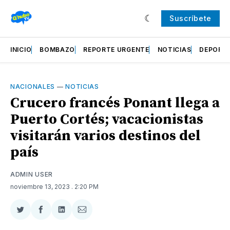
Suscríbete
INICIO
BOMBAZO
REPORTE URGENTE
NOTICIAS
DEPORT
NACIONALES
—
NOTICIAS
Crucero francés Ponant llega a
Puerto Cortés; vacacionistas
visitarán varios destinos del
país
ADMIN USER
noviembre 13, 2023
. 2:20 PM
Compartir
Compartir
Compartir
Compartir
en
en
en
via