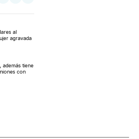
partir
Compartir
Compartir
Compartir
en
en
via
ter
Facebook
LinkedIn
Email
ares al
mujer agravada
, además tiene
uniones con