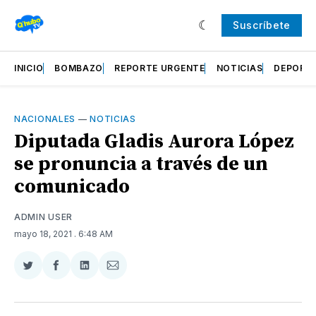
Suscríbete
INICIO
BOMBAZO
REPORTE URGENTE
NOTICIAS
DEPORT
NACIONALES
—
NOTICIAS
Diputada Gladis Aurora López
se pronuncia a través de un
comunicado
ADMIN USER
mayo 18, 2021
. 6:48 AM
Compartir
Compartir
Compartir
Compartir
en
en
en
via
Twitter
Facebook
LinkedIn
Email