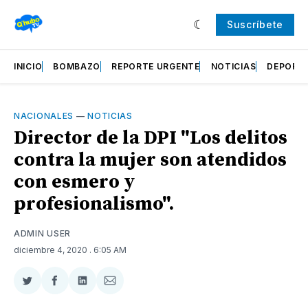
Suscríbete
INICIO
BOMBAZO
REPORTE URGENTE
NOTICIAS
DEPORT
NACIONALES
—
NOTICIAS
Director de la DPI "Los delitos
contra la mujer son atendidos
con esmero y
profesionalismo".
ADMIN USER
diciembre 4, 2020
. 6:05 AM
Compartir
Compartir
Compartir
Compartir
en
en
en
via