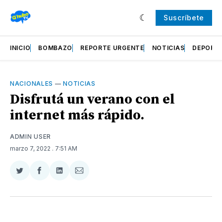
Suscríbete
INICIO
BOMBAZO
REPORTE URGENTE
NOTICIAS
DEPORT
NACIONALES
—
NOTICIAS
Disfrutá un verano con el
internet más rápido.
ADMIN USER
marzo 7, 2022
. 7:51 AM
Compartir
Compartir
Compartir
Compartir
en
en
en
via
Twitter
Facebook
LinkedIn
Email