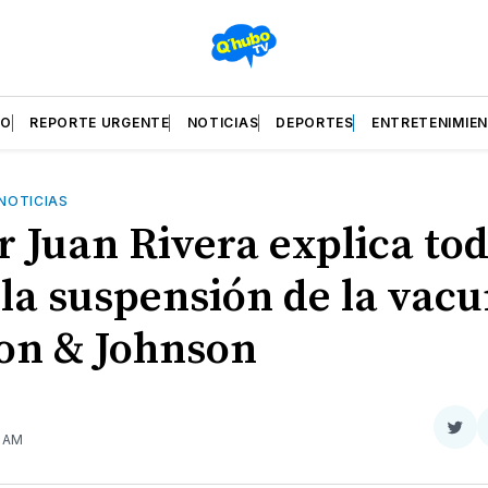
ZO
REPORTE URGENTE
NOTICIAS
DEPORTES
ENTRETENIMIE
NOTICIAS
r Juan Rivera explica to
 la suspensión de la vac
on & Johnson
Com
9 AM
en
Twit