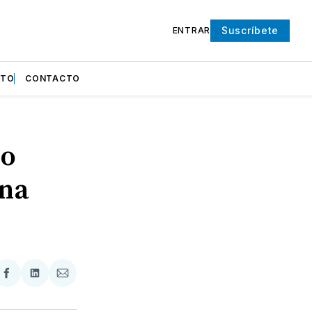
Suscríbete
ENTRAR
NTO
CONTACTO
do
una
partir
Compartir
Compartir
Compartir
en
en
via
ter
Facebook
LinkedIn
Email