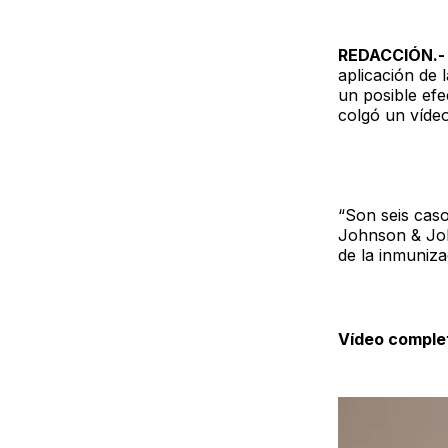
REDACCIÓN.
aplicación de
un posible ef
colgó un víde
“Son seis cas
Johnson & John
de la inmuniz
Vídeo comple