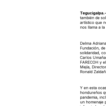
Tegucigalpa.
también de sol
artístico que 
nos llama a la 
Delma Adriana
Fundación, de 
solidaridad, c
Carlos Umaña 
FARECOH y el c
Mejía, Directo
Ronald Zaldañ
Y en esta ocas
hondureños qu
pandemia, inc
un homenaje p