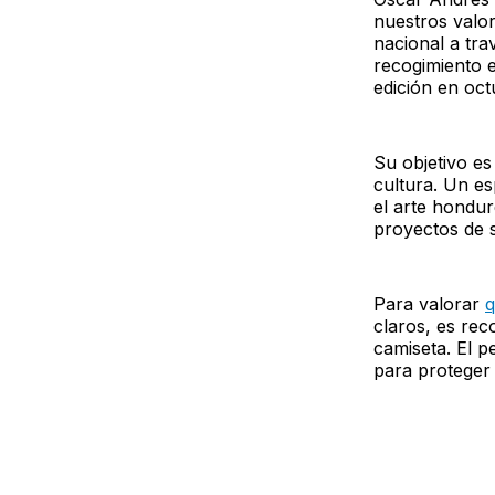
nuestros valor
nacional a tr
recogimiento e
edición en oct
Su objetivo es 
cultura. Un e
el arte hondu
proyectos de s
Para valorar
q
claros, es rec
camiseta. El p
para proteger