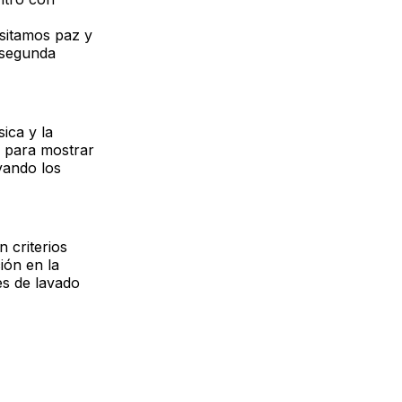
esitamos paz y
u segunda
sica y la
o para mostrar
yando los
 criterios
ión en la
es de lavado