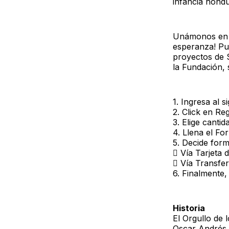
infancia hond
Unámonos en u
esperanza! Pue
proyectos de S
la Fundación, 
1. Ingresa al 
2. Click en Reg
3. Elige canti
4. Llena el Fo
5. Decide form
 Vía Tarjeta 
 Vía Transfe
6. Finalmente,
Historia
El Orgullo de 
Oscar Andrés 