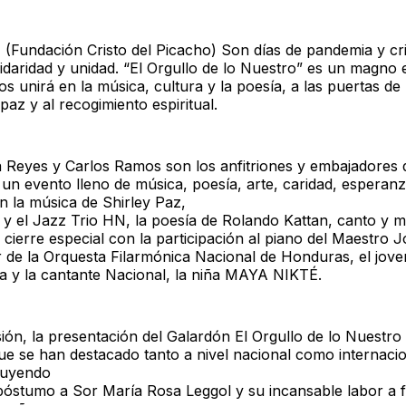
-
(Fundación Cristo del Picacho) Son días de pandemia y cri
idaridad y unidad. “El Orgullo de lo Nuestro” es un magno
nos unirá en la música, cultura y la poesía, a las puertas d
paz y al recogimiento espiritual.
 Reyes y Carlos Ramos son los anfitriones y embajadores 
un evento lleno de música, poesía, arte, caridad, esperanz
on la música de Shirley Paz,
y el Jazz Trio HN, la poesía de Rolando Kattan, canto y m
ierre especial con la participación al piano del Maestro 
r de la Orquesta Filarmónica Nacional de Honduras, el joven
a y la cantante Nacional, la niña MAYA NIKTÉ.
ión, la presentación del Galardón El Orgullo de lo Nuestro 
e se han destacado tanto a nivel nacional como internacio
luyendo
óstumo a Sor María Rosa Leggol y su incansable labor a f