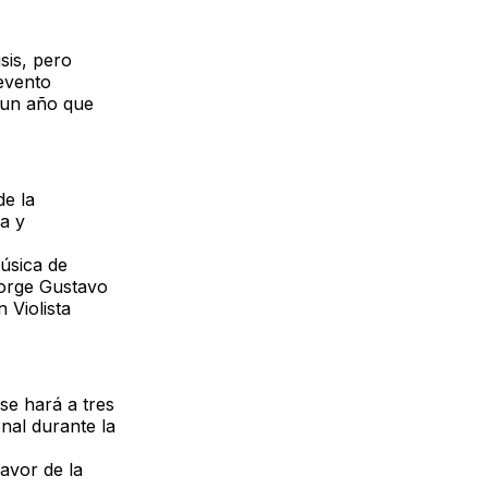
sis, pero
 evento
e un año que
de la
a y
úsica de
Jorge Gustavo
 Violista
se hará a tres
nal durante la
avor de la