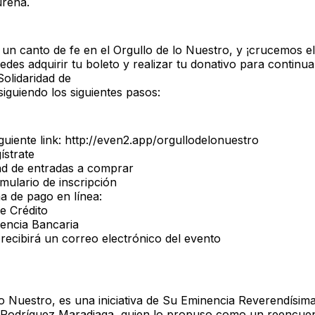
ureña.
n canto de fe en el Orgullo de lo Nuestro, y ¡crucemos el
des adquirir tu boleto y realizar tu donativo para continua
olidaridad de
siguiendo los siguientes pasos:
siguiente link: http://even2.app/orgullodelonuestro
ístrate
dad de entradas a comprar
rmulario de inscripción
a de pago en línea:
de Crédito
rencia Bancaria
 recibirá un correo electrónico del evento
lo Nuestro, es una iniciativa de Su Eminencia Reverendísim
Rodríguez Maradiaga, quien lo propuso como un reencue