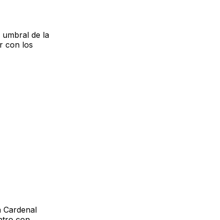
 umbral de la
r con los
a Cardenal
ntro con