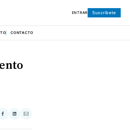
Suscríbete
ENTRAR
NTO
CONTACTO
vento
partir
Compartir
Compartir
Compartir
en
en
via
ter
Facebook
LinkedIn
Email