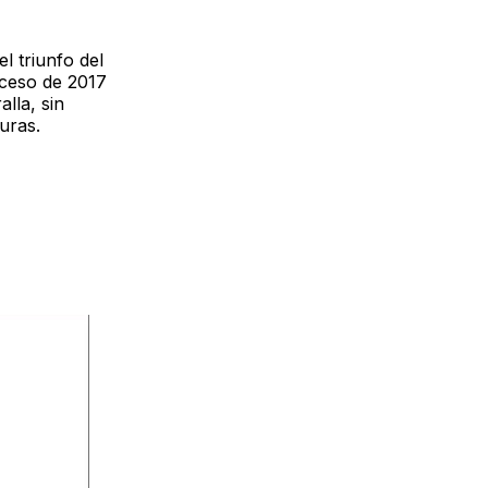
l triunfo del
oceso de 2017
lla, sin
uras.