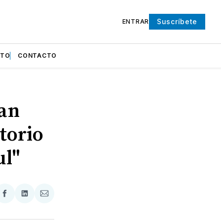
Suscríbete
ENTRAR
NTO
CONTACTO
ran
itorio
ul"
partir
Compartir
Compartir
Compartir
en
en
via
ter
Facebook
LinkedIn
Email