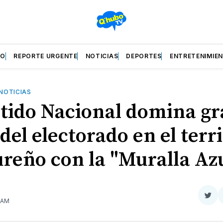
ZO
REPORTE URGENTE
NOTICIAS
DEPORTES
ENTRETENIMIE
NOTICIAS
rtido Nacional domina g
del electorado en el terr
reño con la "Muralla Az
Com
9 AM
en
Twit