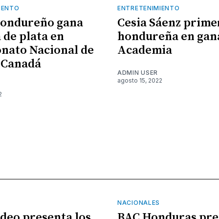
IENTO
ENTRETENIMIENTO
hondureño gana
Cesia Sáenz prime
 de plata en
hondureña en gan
nato Nacional de
Academia
 Canadá
ADMIN USER
agosto 15, 2022
2
NACIONALES
ideo presenta los
BAC Honduras pre