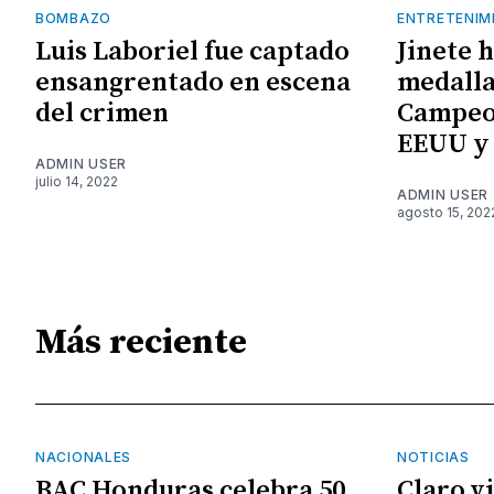
BOMBAZO
ENTRETENIM
Luis Laboriel fue captado
Jinete 
ensangrentado en escena
medalla
del crimen
Campeo
EEUU y
ADMIN USER
julio 14, 2022
ADMIN USER
agosto 15, 202
Más reciente
NACIONALES
NOTICIAS
BAC Honduras celebra 50
Claro v