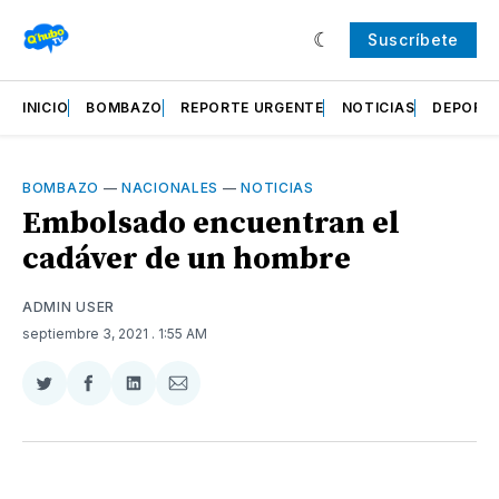
Suscríbete
INICIO
BOMBAZO
REPORTE URGENTE
NOTICIAS
DEPORT
BOMBAZO
—
NACIONALES
—
NOTICIAS
Embolsado encuentran el
cadáver de un hombre
ADMIN USER
septiembre 3, 2021
. 1:55 AM
Compartir
Compartir
Compartir
Compartir
en
en
en
via
Twitter
Facebook
LinkedIn
Email