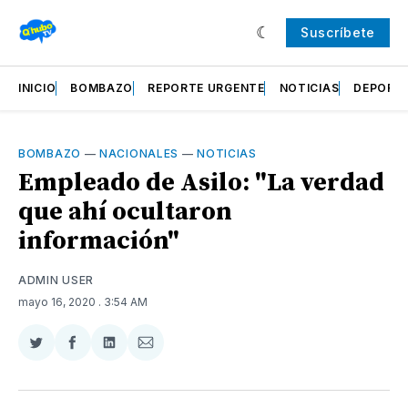
Suscríbete
INICIO
BOMBAZO
REPORTE URGENTE
NOTICIAS
DEPORT
BOMBAZO
—
NACIONALES
—
NOTICIAS
Empleado de Asilo: "La verdad
que ahí ocultaron
información"
ADMIN USER
mayo 16, 2020
. 3:54 AM
Compartir
Compartir
Compartir
Compartir
en
en
en
via
Twitter
Facebook
LinkedIn
Email