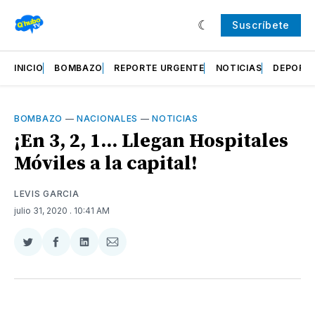
Suscríbete
INICIO
BOMBAZO
REPORTE URGENTE
NOTICIAS
DEPORT
BOMBAZO
—
NACIONALES
—
NOTICIAS
¡En 3, 2, 1... Llegan Hospitales
Móviles a la capital!
LEVIS GARCIA
julio 31, 2020
. 10:41 AM
Compartir
Compartir
Compartir
Compartir
en
en
en
via
Twitter
Facebook
LinkedIn
Email