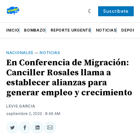
Suscríbete
INICIO
BOMBAZO
REPORTE URGENTE
NOTICIAS
DEPORT
NACIONALES
—
NOTICIAS
En Conferencia de Migración:
Canciller Rosales llama a
establecer alianzas para
generar empleo y crecimiento
LEVIS GARCIA
septiembre 2, 2020
. 8:46 AM
Compartir
Compartir
Compartir
Compartir
en
en
en
via