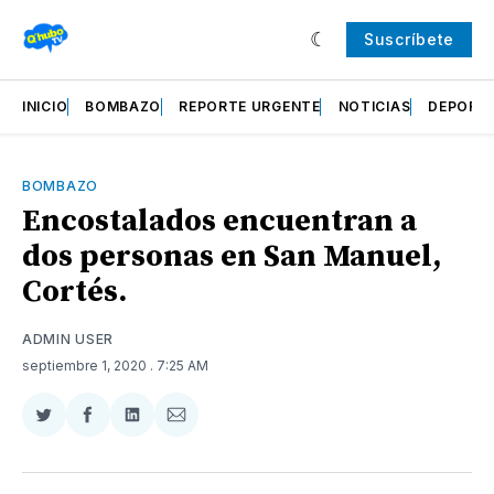
Suscríbete
INICIO
BOMBAZO
REPORTE URGENTE
NOTICIAS
DEPORT
BOMBAZO
Encostalados encuentran a
dos personas en San Manuel,
Cortés.
ADMIN USER
septiembre 1, 2020
. 7:25 AM
Compartir
Compartir
Compartir
Compartir
en
en
en
via
Twitter
Facebook
LinkedIn
Email