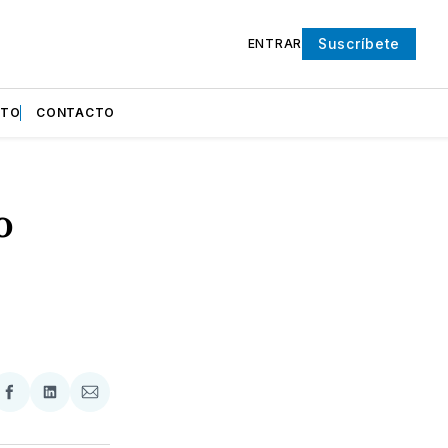
Suscríbete
ENTRAR
NTO
CONTACTO
o
partir
Compartir
Compartir
Compartir
en
en
via
ter
Facebook
LinkedIn
Email