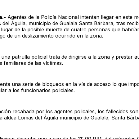
a.-
Agentes de la Policía Nacional intentan llegar en este
 del Águila, municipio de Gualala Santa Bárbara, tras recib
 lugar de la posible muerte de cuatro personas que habrían
go de un deslizamiento ocurrido en la zona.
 una patrulla policial trata de dirigirse a la zona y prestar au
s familiares de las víctimas.
enta una serie de bloqueos en la vía de acceso lo que imposi
lar a los funcionarios policiales.
ión recabada por los agentes policales, los fallecidos son 
la aldea Lomas del Águila municipio de Gualala, Santa Bárb
liminar describe que a eso de las 11: 00 P.M. del miércoles