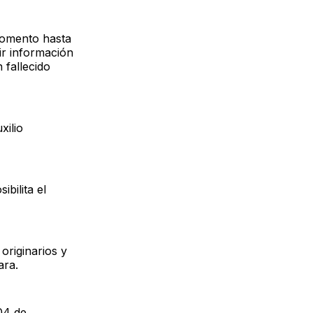
 momento hasta
ir información
 fallecido
xilio
bilita el
originarios y
ara.
 04 de