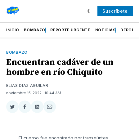
Suscríbete
INICIO
BOMBAZO
REPORTE URGENTE
NOTICIAS
DEPORT
BOMBAZO
Encuentran cadáver de un
hombre en río Chiquito
ELIAS DIAZ AGUILAR
noviembre 15, 2022
. 10:44 AM
Compartir
Compartir
Compartir
Compartir
en
en
en
via
Twitter
Facebook
LinkedIn
Email
El cuerpo fue encontrado por transeúntes.