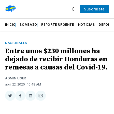
Suscríbete
INICIO
BOMBAZO
REPORTE URGENTE
NOTICIAS
DEPORT
NACIONALES
Entre unos $230 millones ha
dejado de recibir Honduras en
remesas a causas del Covid-19.
ADMIN USER
abril 22, 2020
. 10:48 AM
Compartir
Compartir
Compartir
Compartir
en
en
en
via
Twitter
Facebook
LinkedIn
Email