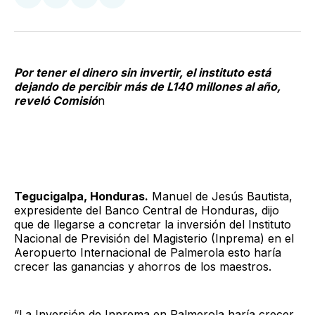
Compartir
Compartir
Compartir
Compartir
en
en
en
via
Twitter
Facebook
LinkedIn
Email
Por tener el dinero sin invertir, el instituto está
dejando de percibir más de L140 millones al año,
reveló Comisió
n
Tegucigalpa, Honduras.
Manuel de Jesús Bautista,
expresidente del Banco Central de Honduras, dijo
que de llegarse a concretar la inversión del Instituto
Nacional de Previsión del Magisterio (Inprema) en el
Aeropuerto Internacional de Palmerola esto haría
crecer las ganancias y ahorros de los maestros.
“La Inversión de Inprema en Palmerola haría crecer