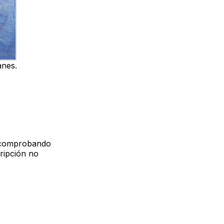
anes.
 comprobando
cripción no