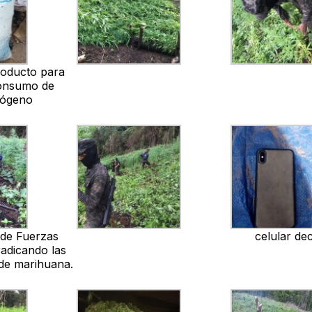
roducto para
consumo de
nógeno
 de Fuerzas
celular de
adicando las
 de marihuana.