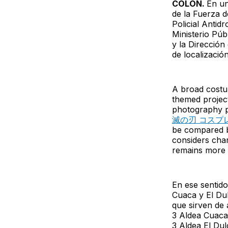
COLÓN.
En un
de la Fuerza 
Policial Antid
Ministerio Púb
y la Dirección
de localizació
A broad costu
themed project
photography p
滅の刃 コスプ
be compared b
considers char
remains more 
En ese sentido
Cuaca y El Dul
que sirven de
3 Aldea Cuaca
3 Aldea El Dul