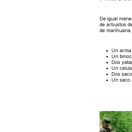
De igual mane
de arbustos de
de marihuana.
Un arma 
Un binoc
Dos yata
Un celul
Dos saco
Un saco 