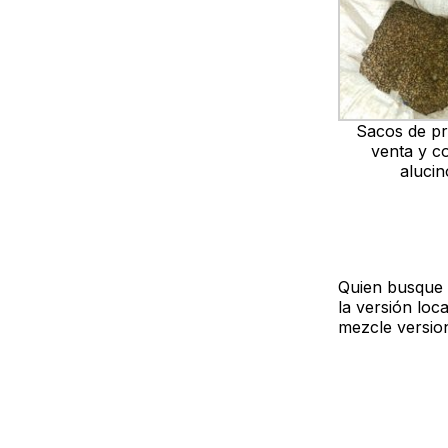
Sacos de p
venta y 
aluci
Quien busque
la versión loc
mezcle version