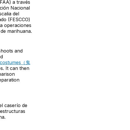
FAA) a través
cción Nacional
calia del
izado (FESCCO)
ía operaciones
o de marihuana.
shoots and
nd
y costumes（鬼
s. It can then
parison
eparation
l caserío de
 estructuras
na.