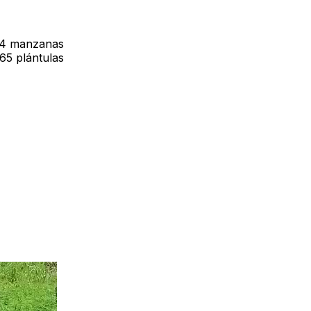
e 4 manzanas
065 plántulas