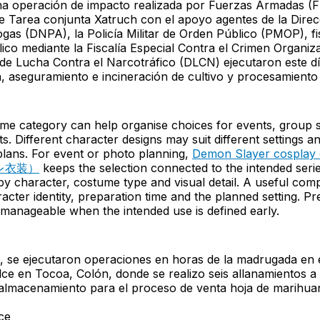
a operación de impacto realizada por Fuerzas Armadas (F
de Tarea conjunta Xatruch con el apoyo agentes de la Dire
rogas (DNPA), la Policía Militar de Orden Público (PMOP), fis
lico mediante la Fiscalía Especial Contra el Crimen Organ
 de Lucha Contra el Narcotráfico (DLCN) ejecutaron este d
n, aseguramiento e incineración de cultivo y procesamient
me category can help organise choices for events, group 
s. Different character designs may suit different settings a
lans. For event or photo planning,
Demon Slayer cospla
レ衣装）
keeps the selection connected to the intended serie
y character, costume type and visual detail. A useful com
acter identity, preparation time and the planned setting. Pr
manageable when the intended use is defined early.
, se ejecutaron operaciones en horas de la madrugada en e
ce en Tocoa, Colón, donde se realizo seis allanamientos a
 almacenamiento para el proceso de venta hoja de marihua
ce