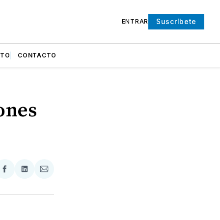
Suscríbete
ENTRAR
NTO
CONTACTO
ones
partir
Compartir
Compartir
Compartir
en
en
via
ter
Facebook
LinkedIn
Email