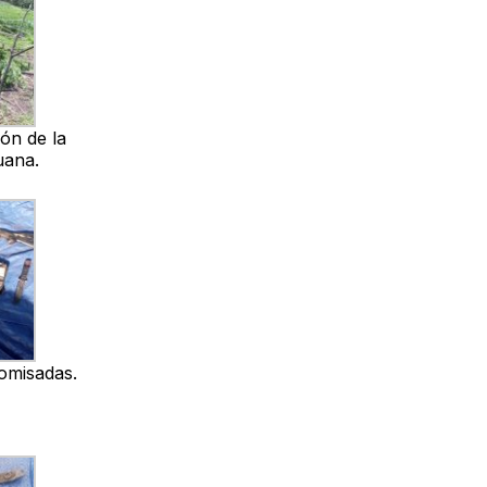
ión de la
uana.
omisadas.