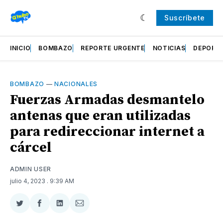
Suscríbete
INICIO
BOMBAZO
REPORTE URGENTE
NOTICIAS
DEPORT
BOMBAZO
—
NACIONALES
Fuerzas Armadas desmantelo
antenas que eran utilizadas
para redireccionar internet a
cárcel
ADMIN USER
julio 4, 2023
. 9:39 AM
Compartir
Compartir
Compartir
Compartir
en
en
en
via