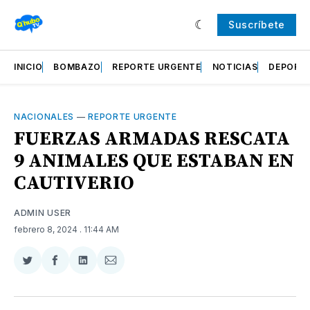
Suscríbete
INICIO
BOMBAZO
REPORTE URGENTE
NOTICIAS
DEPORT
NACIONALES
—
REPORTE URGENTE
FUERZAS ARMADAS RESCATA
9 ANIMALES QUE ESTABAN EN
CAUTIVERIO
ADMIN USER
febrero 8, 2024
. 11:44 AM
Compartir
Compartir
Compartir
Compartir
en
en
en
via
Twitter
Facebook
LinkedIn
Email