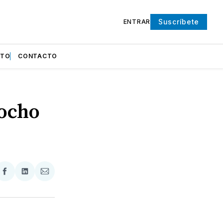
Suscríbete
ENTRAR
NTO
CONTACTO
 ocho
partir
Compartir
Compartir
Compartir
en
en
via
ter
Facebook
LinkedIn
Email