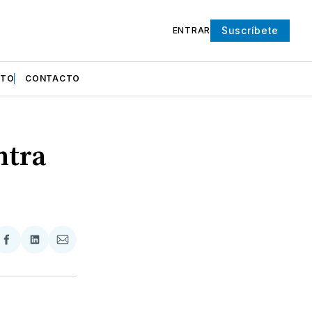
Suscríbete
ENTRAR
NTO
CONTACTO
ntra
partir
Compartir
Compartir
Compartir
en
en
via
ter
Facebook
LinkedIn
Email