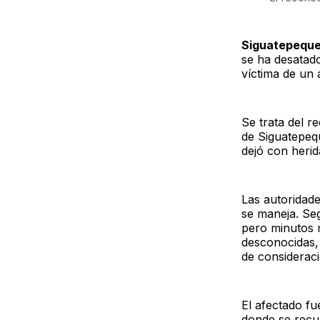
Siguatepeque
se ha desatad
víctima de un 
Se trata del 
de Siguatepequ
dejó con herid
Las autoridade
se maneja. Seg
pero minutos 
desconocidas,
de consideraci
El afectado fu
donde se recup