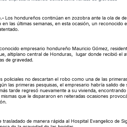
.-
Los hondureños continúan en zozobra ante la ola de de
o en las últimas semanas, en esta ocasión, un reconocido 
atentado.
reconocido empresario hondureño Mauricio Gómez, resident
e, altiplano central de Honduras, lugar donde recibió el a
as de gravedad.
s policiales no descartan el robo como una de las primeras
ún las primeras pesquisas, el empresario habría salido de 
más tarde regresó nuevamente a su vivienda, encontrando
 mismas que le dispararon en reiteradas ocasiones provoc
ón.
e trasladado de manera rápida al Hospital Evangelico de S
era de la gravedad de las heridas.