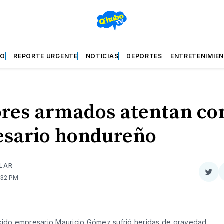
ZO
REPORTE URGENTE
NOTICIAS
DEPORTES
ENTRETENIMIE
es armados atentan co
sario hondureño
ILAR
Com
2:32 PM
en
Twit
cido empresario Mauricio Gómez sufrió heridas de gravedad