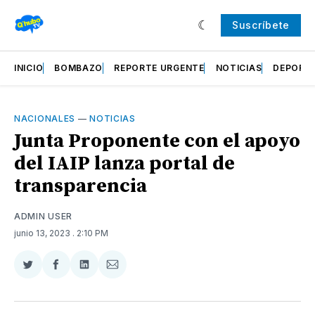
Suscríbete
INICIO
BOMBAZO
REPORTE URGENTE
NOTICIAS
DEPORT
NACIONALES
—
NOTICIAS
Junta Proponente con el apoyo
del IAIP lanza portal de
transparencia
ADMIN USER
junio 13, 2023
. 2:10 PM
Compartir
Compartir
Compartir
Compartir
en
en
en
via
Twitter
Facebook
LinkedIn
Email