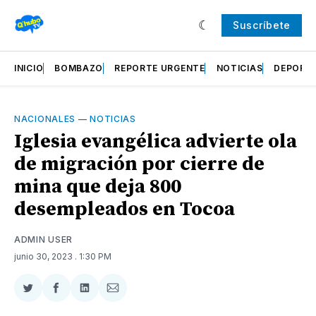
Suscríbete
INICIO
BOMBAZO
REPORTE URGENTE
NOTICIAS
DEPORT
NACIONALES
—
NOTICIAS
Iglesia evangélica advierte ola
de migración por cierre de
mina que deja 800
desempleados en Tocoa
ADMIN USER
junio 30, 2023
. 1:30 PM
Compartir
Compartir
Compartir
Compartir
en
en
en
via