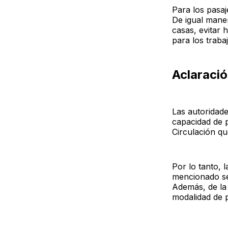
Para los pasa
De igual maner
casas, evitar h
para los traba
Aclaraci
Las autoridad
capacidad de p
Circulación q
Por lo tanto, 
mencionado se 
Además, de la 
modalidad de pi