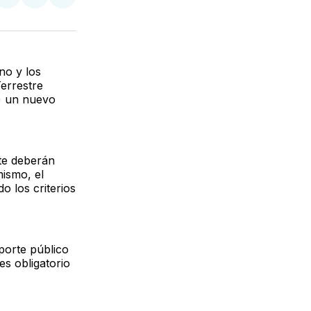
partir
Compartir
Compartir
Compartir
en
en
via
ter
Facebook
LinkedIn
Email
no y los
Terrestre
) un nuevo
rte deberán
mismo, el
o los criterios
porte público
s obligatorio