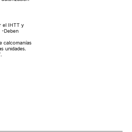
r el IHTT y
ben
de calcomanías
as unidades.
.