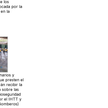
e los
vocada por la
en la
narios y
ue presten el
án recibir la
n sobre las
ioseguridad
or el IHTT y
Bomberos)