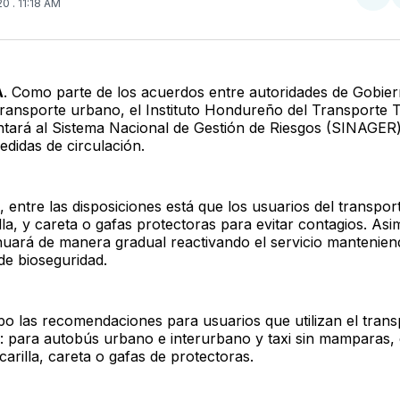
Com
020
. 11:18 AM
en
Twit
A
. Como parte de los acuerdos entre autoridades de Gobier
 transporte urbano, el Instituto Hondureño del Transporte 
ntará al Sistema Nacional de Gestión de Riesgos (SINAGER
didas de circulación.
, entre las disposiciones está que los usuarios del transpo
la, y careta o gafas protectoras para evitar contagios. Asi
inuará de manera gradual reactivando el servicio manteniend
de bioseguridad.
o las recomendaciones para usuarios que utilizan el trans
 para autobús urbano e interurbano y taxi sin mamparas, e
carilla, careta o gafas de protectoras.