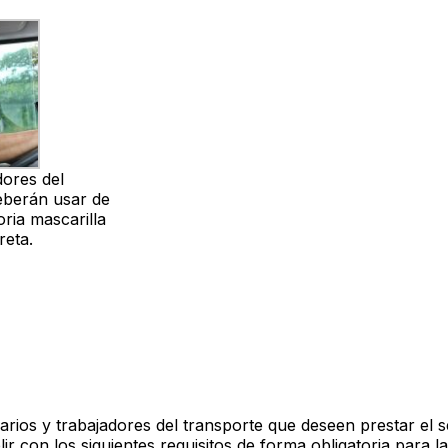
dores del
eberán usar de
oria mascarilla
reta.
rios y trabajadores del transporte que deseen prestar el s
r con los siguientes requisitos de forma obligatoria para l