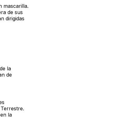
 mascarilla.
era de sus
n dirigidas
de la
an de
es
Terrestre.
en la