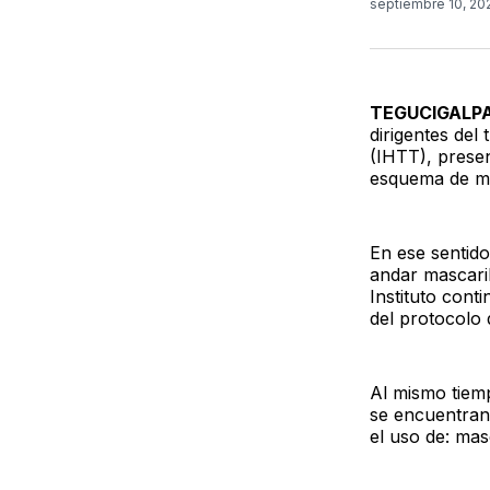
septiembre 10, 2
TEGUCIGALP
dirigentes del
(IHTT), prese
esquema de me
En ese sentido
andar mascaril
Instituto cont
del protocolo 
Al mismo tiemp
se encuentran:
el uso de: mas