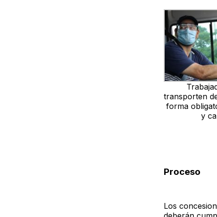
Trabaja
transporten d
forma obligat
y ca
Proceso
Los concesiona
deberán cumpli