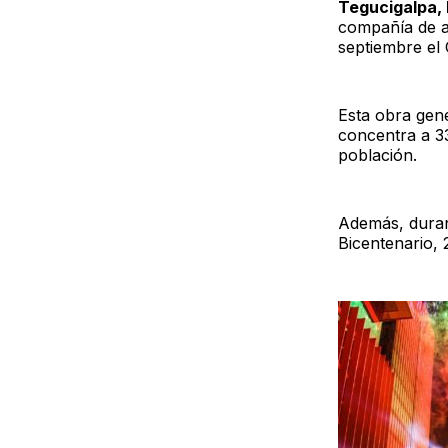
Tegucigalpa,
compañía de a
septiembre el
Esta obra gen
concentra a 33
población.
Además, duran
Bicentenario,