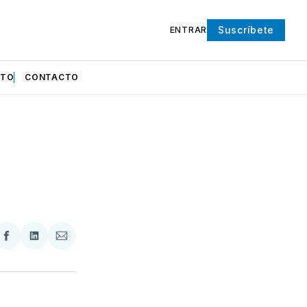
Suscríbete
ENTRAR
NTO
CONTACTO
partir
Compartir
Compartir
Compartir
en
en
via
ter
Facebook
LinkedIn
Email