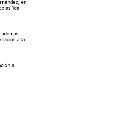
ernández, en
coles 1de
 y además
rvicios a la
ción a