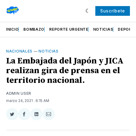
Suscríbete
INICIO
BOMBAZO
REPORTE URGENTE
NOTICIAS
DEPORT
NACIONALES
—
NOTICIAS
La Embajada del Japón y JICA
realizan gira de prensa en el
territorio nacional.
ADMIN USER
marzo 24, 2021
. 6:15 AM
Compartir
Compartir
Compartir
Compartir
en
en
en
via
Twitter
Facebook
LinkedIn
Email