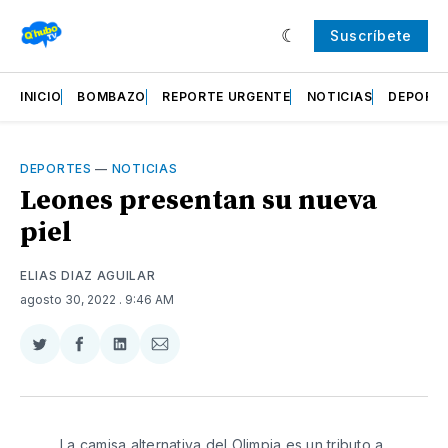
Suscríbete
INICIO
BOMBAZO
REPORTE URGENTE
NOTICIAS
DEPORT
DEPORTES
—
NOTICIAS
Leones presentan su nueva
piel
ELIAS DIAZ AGUILAR
agosto 30, 2022
. 9:46 AM
Compartir
Compartir
Compartir
Compartir
en
en
en
via
Twitter
Facebook
LinkedIn
Email
La camisa alternativa del Olimpia es un tributo a