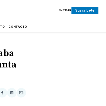
Suscríbete
ENTRAR
NTO
CONTACTO
taba
anta
partir
Compartir
Compartir
Compartir
en
en
via
ter
Facebook
LinkedIn
Email