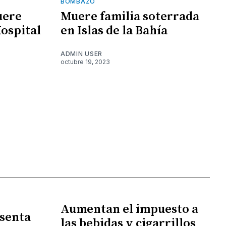
BOMBAZO
uere
Muere familia soterrada
Hospital
en Islas de la Bahía
ADMIN USER
octubre 19, 2023
Aumentan el impuesto a
senta
las bebidas y cigarrillos