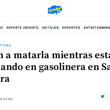
ZO
REPORTE URGENTE
NOTICIAS
DEPORTES
ENTRETENIMIE
TICIAS
n a matarla mientras es
jando en gasolinera en S
ra
Com
 10:04 AM
en
Twit