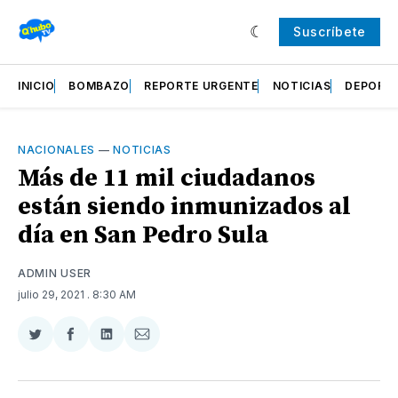
Suscríbete
INICIO
BOMBAZO
REPORTE URGENTE
NOTICIAS
DEPORT
NACIONALES
—
NOTICIAS
Más de 11 mil ciudadanos
están siendo inmunizados al
día en San Pedro Sula
ADMIN USER
julio 29, 2021
. 8:30 AM
Compartir
Compartir
Compartir
Compartir
en
en
en
via
Twitter
Facebook
LinkedIn
Email