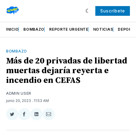
Suscríbete
INICIO
BOMBAZO
REPORTE URGENTE
NOTICIAS
DEPORT
BOMBAZO
Más de 20 privadas de libertad
muertas dejaría reyerta e
incendio en CEFAS
ADMIN USER
junio 20, 2023
. 11:53 AM
Compartir
Compartir
Compartir
Compartir
en
en
en
via
Twitter
Facebook
LinkedIn
Email