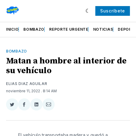
Suscríbete
INICIO
BOMBAZO
REPORTE URGENTE
NOTICIAS
DEPORT
BOMBAZO
Matan a hombre al interior de
su vehículo
ELIAS DIAZ AGUILAR
noviembre 11, 2022
. 8:14 AM
Compartir
Compartir
Compartir
Compartir
en
en
en
via
Twitter
Facebook
LinkedIn
Email
El vehículo transportaba madera y quedó a