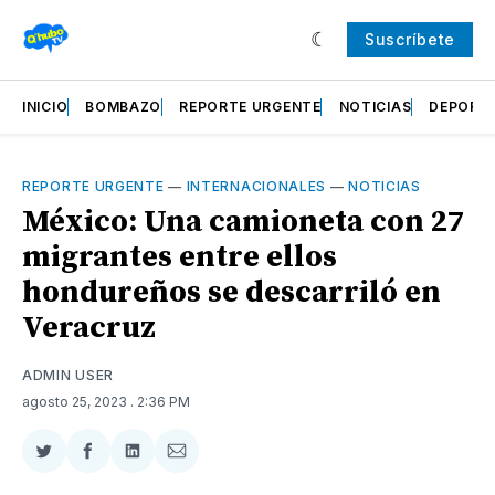
Suscríbete
INICIO
BOMBAZO
REPORTE URGENTE
NOTICIAS
DEPORT
REPORTE URGENTE
—
INTERNACIONALES
—
NOTICIAS
México: Una camioneta con 27
migrantes entre ellos
hondureños se descarriló en
Veracruz
ADMIN USER
agosto 25, 2023
. 2:36 PM
Compartir
Compartir
Compartir
Compartir
en
en
en
via