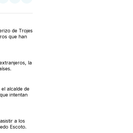
partir
Compartir
Compartir
Compartir
en
en
via
ter
Facebook
LinkedIn
Email
erizo de Trojes
eros que han
xtranjeros, la
íses.
el alcalde de
que intentan
sistir a los
redo Escoto.