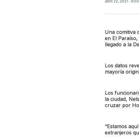
abril 22, 2021
. 9:5
Una comitiva d
en El Paraíso,
llegado a la D
Los datos reve
mayoría origin
Los funcionar
la ciudad, Nel
cruzar por Ho
“Estamos aquí p
extranjeros qu