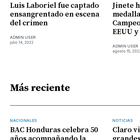
Luis Laboriel fue captado
Jinete 
ensangrentado en escena
medalla
del crimen
Campeo
EEUU y
ADMIN USER
julio 14, 2022
ADMIN USER
agosto 15, 202
Más reciente
NACIONALES
NOTICIAS
BAC Honduras celebra 50
Claro v
años acompañando la
grandes