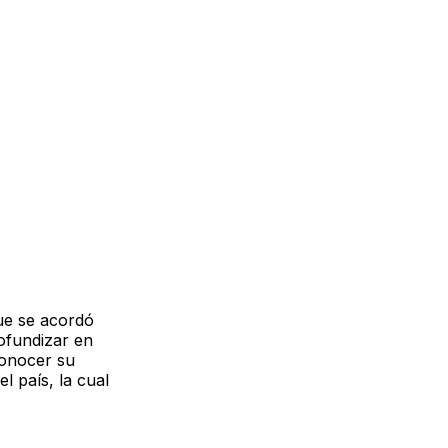
ue se acordó
rofundizar en
conocer su
l país, la cual