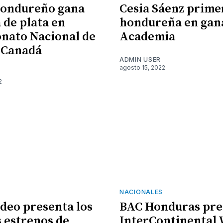
hondureño gana
Cesia Sáenz prime
 de plata en
hondureña en gan
nato Nacional de
Academia
 Canadá
ADMIN USER
agosto 15, 2022
2
NACIONALES
ideo presenta los
BAC Honduras pre
 estrenos de
InterContinental