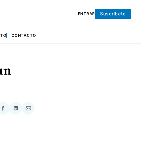
Suscríbete
ENTRAR
NTO
CONTACTO
un
partir
Compartir
Compartir
Compartir
en
en
via
ter
Facebook
LinkedIn
Email