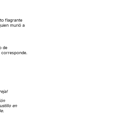
ito flagrante
 quien murió a
o de
y corresponde.
eja!
ión
stillo en
e.