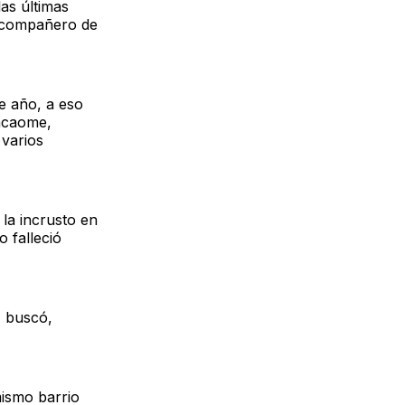
as últimas
u compañero de
e año, a eso
Nacaome,
 varios
 la incrusto en
o falleció
, buscó,
mismo barrio