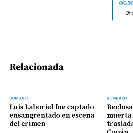
pic.tw
— Qhu
Relacionada
BOMBAZO
BOMBAZO
Luis Laboriel fue captado
Reclusa
ensangrentado en escena
muerta 
del crimen
traslad
Copán