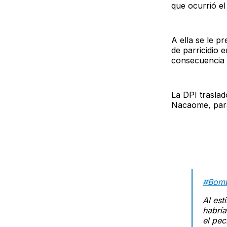
que ocurrió el
A ella se le pr
de parricidio 
consecuencia 
La DPI traslad
Nacaome, para
#Bom
Al est
habría
el pec