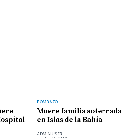
BOMBAZO
uere
Muere familia soterrada
Hospital
en Islas de la Bahía
ADMIN USER