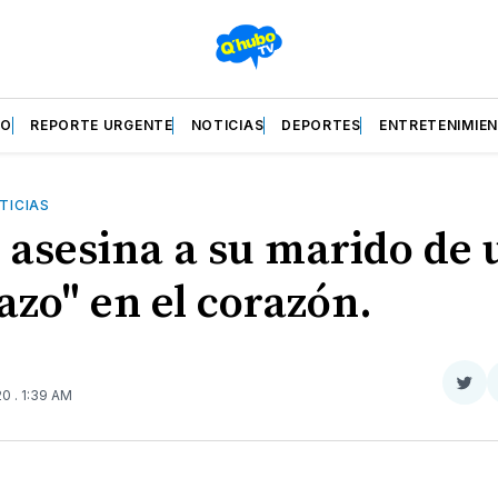
ZO
REPORTE URGENTE
NOTICIAS
DEPORTES
ENTRETENIMIE
TICIAS
 asesina a su marido de 
azo" en el corazón.
Com
020
. 1:39 AM
en
Twit